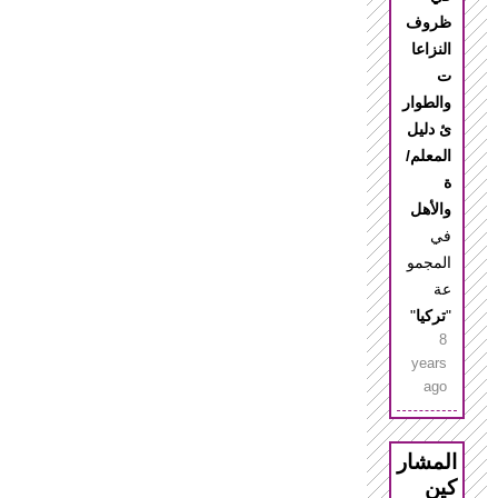
ظروف
النزاعا
ت
والطوار
ئ دليل
المعلم/
ة
والأهل
في
المجمو
عة
"
تركيا
"
8
years
ago
المشار
كين