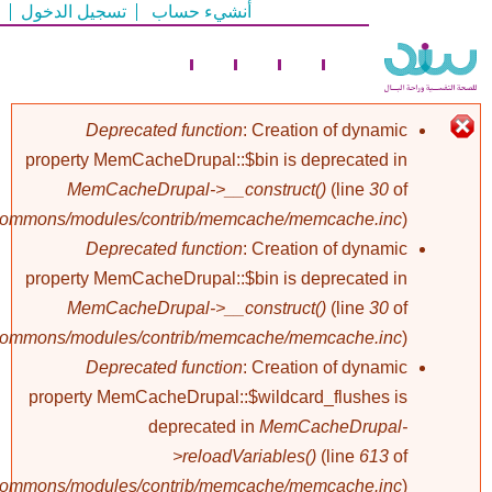
أنشيء حساب
تسجيل الدخول
تجاوز
إلى
المحتوى
الرئيسي
Deprecated function
: Creation of dynamic
property MemCacheDrupal::$bin is deprecated in
رسالة
MemCacheDrupal->__construct()
(line
30
of
/commons/modules/contrib/memcache/memcache.inc
).
الخطأ
Deprecated function
: Creation of dynamic
property MemCacheDrupal::$bin is deprecated in
MemCacheDrupal->__construct()
(line
30
of
/commons/modules/contrib/memcache/memcache.inc
).
Deprecated function
: Creation of dynamic
property MemCacheDrupal::$wildcard_flushes is
deprecated in
MemCacheDrupal-
>reloadVariables()
(line
613
of
/commons/modules/contrib/memcache/memcache.inc
).