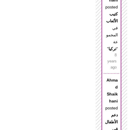
hani
posted
كتيب
الألعاب
في
المجمو
عة
"
تركيا
"
8
years
ago
Ahma
d
Shaik
hani
posted
دعم
الأطفال
في