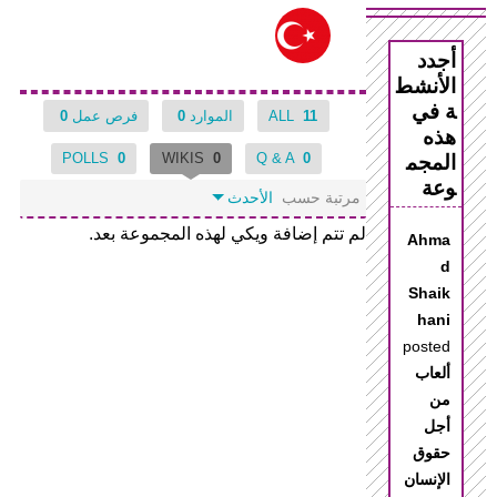
أجدد
الأنشط
ة في
11
ALL
الموارد
0
فرص عمل
0
هذه
(علامة التبويب النشطة)
POLLS
0
WIKIS
0
Q & A
0
المجم
وعة
‏مرتبة حسب ‏
الأحدث
لم تتم إضافة ويكي لهذه المجموعة بعد.
Ahma
d
Shaik
hani
posted
ألعاب
من
أجل
حقوق
الإنسان