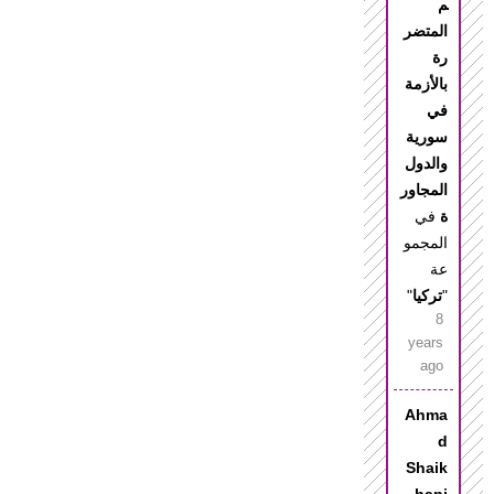
م
المتضر
رة
بالأزمة
في
سورية
والدول
المجاور
ة
في
المجمو
عة
"
تركيا
"
8
years
ago
Ahma
d
Shaik