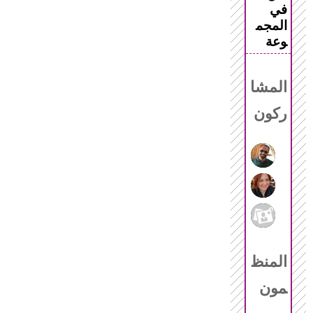
في
المجم
وعة
المشا
ركون
المنظ
مون