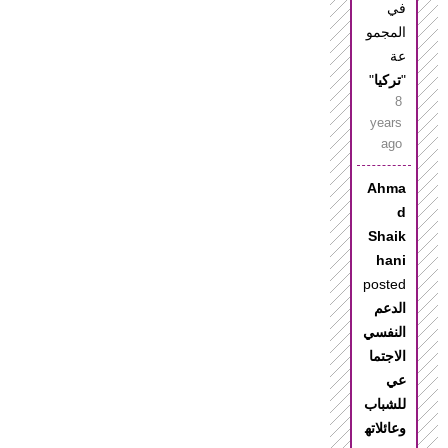
في
المجمو
عة
"
تركيا
"
8
years
ago
Ahma
d
Shaik
hani
posted
الدعم
النفسي
الاجتما
عي
للشباب
وعائلاته